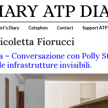
IARY
ATP DI
ist’s Diary
Colophon
Contact
Support ATP
coletta Fiorucci
a – Conversazione con Polly S
 infrastrutture invisibili.