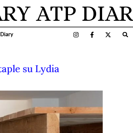
ARY
ATP DIAR
 Diary
taple su Lydia