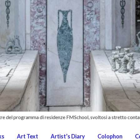
stre del programma di residenze FMSchool, svoltosi a stretto contat
ks
Art Text
Artist’s Diary
Colophon
C