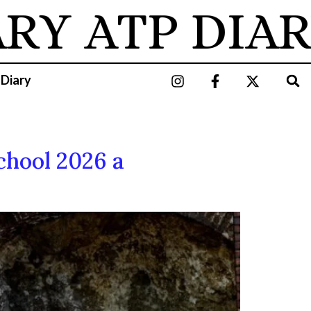
RY
ATP DIAR
 Diary
chool 2026 a