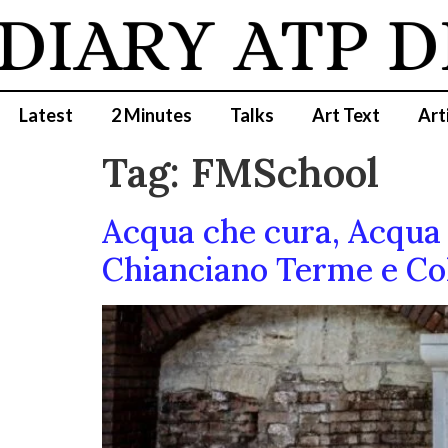
DIARY
ATP D
Latest
2 Minutes
Talks
Art Text
Art
Tag:
FMSchool
Acqua che cura, Acqua 
Chianciano Terme e Coll