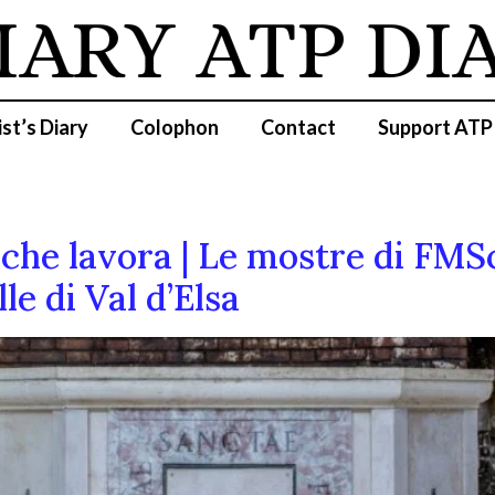
IARY
ATP DIA
ist’s Diary
Colophon
Contact
Support ATP
che lavora | Le mostre di FMS
e di Val d’Elsa