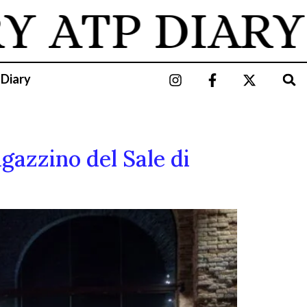
Y
ATP DIARY
 Diary
gazzino del Sale di