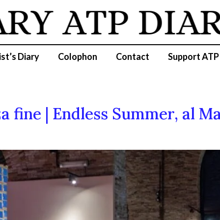
ARY
ATP DIAR
ist’s Diary
Colophon
Contact
Support ATP
za fine | Endless Summer, al Ma