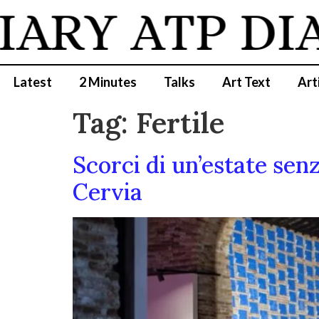
IARY
ATP DI
Latest
2 Minutes
Talks
Art Text
Art
Tag:
Fertile
Scorci di un’estate sen
Cervia