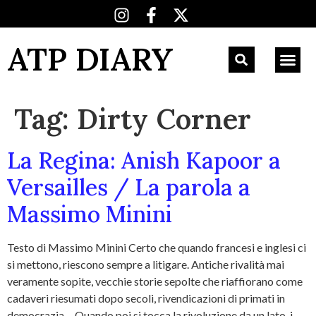
ATP DIARY
Tag:
Dirty Corner
La Regina: Anish Kapoor a
Versailles / La parola a
Massimo Minini
Testo di Massimo Minini Certo che quando francesi e inglesi ci
si mettono, riescono sempre a litigare. Antiche rivalità mai
veramente sopite, vecchie storie sepolte che riaffiorano come
cadaveri riesumati dopo secoli, rivendicazioni di primati in
democrazia… Quando poi si tocca la rivoluzione da un lato, i