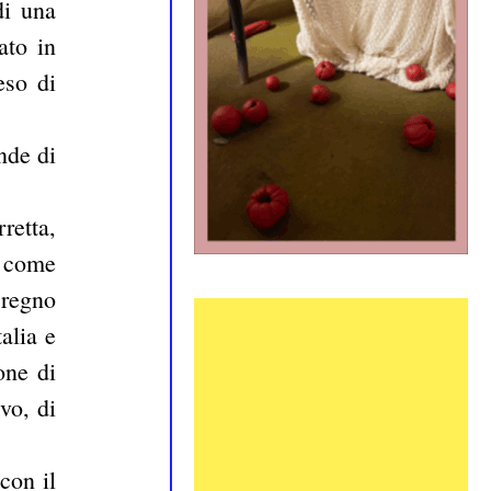
di una
ato in
eso di
nde di
retta,
, come
 regno
alia e
one di
vo, di
con il