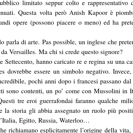
pubblico limitato seppur colto e rappresentativo 
tenuati. Questa volta però Anish Kapoor è piomb
grandi opere (possono piacere o meno) ed ha pret
o parla di arte. Pas possible, un inglese che prete
iù da Versailles. Ma chi si crede questo signore?
ne Settecento, hanno caricato re e regina su una car
les dovrebbe essere un simbolo negativo. Invece
incredibile, pochi anni dopo i francesi passano dal
utti sono contenti, un po’ come con Mussolini in It
uesti tre eroi guerrafondai faranno qualche mili
la storia gli abbia assegnato un ruolo più positi
d’Italia, Egitto, Russia, Waterloo…
che richiamano esplicitamente l’origine della vita, 