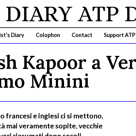
DIARY
ATP D
ist’s Diary
Colophon
Contact
Support ATP
sh Kapoor a Ver
imo Minini
francesi e inglesi ci si mettono,
ità mai veramente sopite, vecchie
veri riesumati dopo secoli,