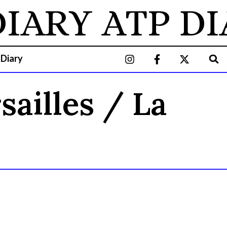
IARY
ATP DI
 Diary
sailles / La