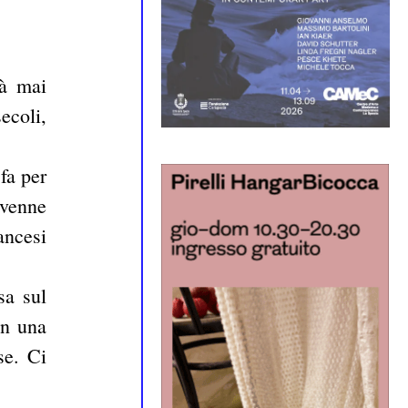
tà mai
ecoli,
fa per
 venne
ancesi
sa sul
in una
se. Ci