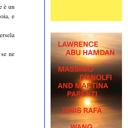
e è un
oia, e
ersela
 se ne