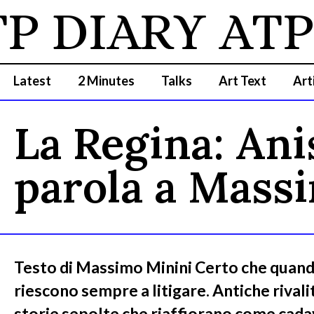
P DIARY
ATP 
Latest
2 Minutes
Talks
Art Text
Art
La Regina: Ani
parola a Mass
Testo di Massimo Minini Certo che quando 
riescono sempre a litigare. Antiche rival
storie sepolte che riaffiorano come cada