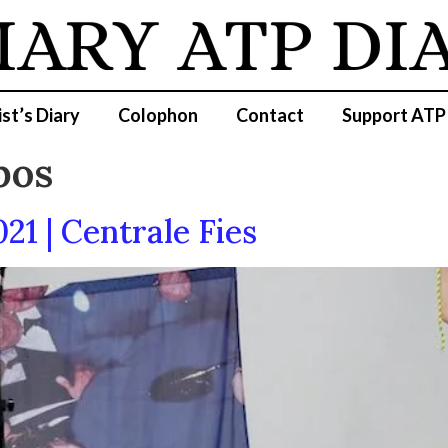
IARY
ATP DI
ist’s Diary
Colophon
Contact
Support ATP
pos
1 | Centrale Fies