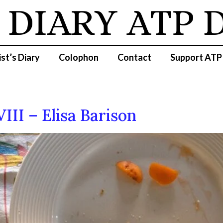
IARY
ATP DIA
ist’s Diary
Colophon
Contact
Support ATP
VIII – Elisa Barison