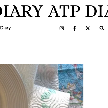
RY
ATP DIAR
 Diary