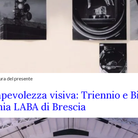
ura del presente
pevolezza visiva: Triennio e B
mia LABA di Brescia