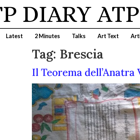
DIARY
ATP D
Latest
2 Minutes
Talks
Art Text
Art
Tag:
Brescia
Il Teorema dell’Anatra 