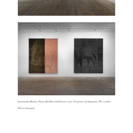
Leonardo Meoni, Place Holder, exhibition view. Courtesy of Amanita. Ph. credits
Dario Lasagni