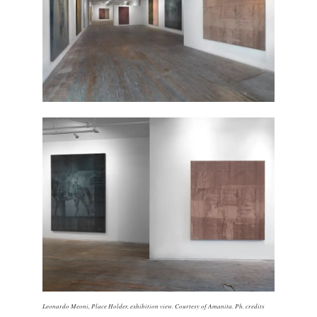
Leonardo Meoni, Place Holder, exhibition view. Courtesy of Amanita. Ph. credits