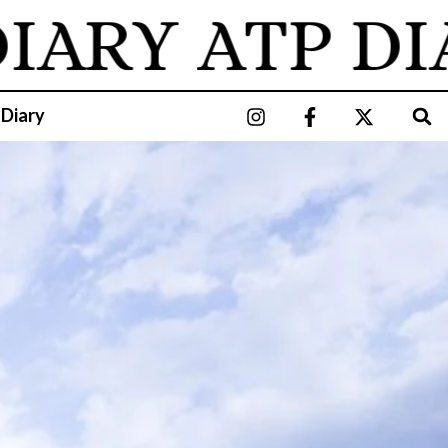
ARY
ATP DIA
 Diary