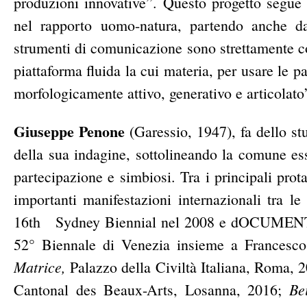
produzioni innovative”. Questo progetto segue 
nel rapporto uomo-natura, partendo anche da
strumenti di comunicazione sono strettamente co
piattaforma fluida la cui materia, per usare le p
morfologicamente attivo, generativo e articolato
Giuseppe Penone
(Garessio, 1947),
fa dello stu
della sua indagine, sottolineando la comune es
partecipazione e simbiosi.
Tra i principali prot
importanti manifestazioni internazionali tra l
16th
Sydney Biennial nel 2008 e dOCUMENTA(1
52° Biennale di Venezia insieme a Francesco 
Matrice,
Palazzo della Civiltà Italiana, Roma, 
Be
Cantonal des Beaux-Arts, Losanna, 2016;