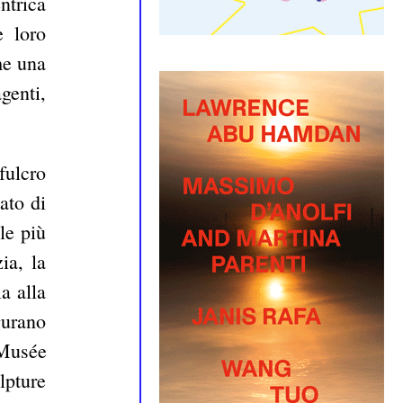
ntrica
e loro
me una
genti,
 fulcro
ato di
le più
ia, la
a alla
gurano
Musée
lpture