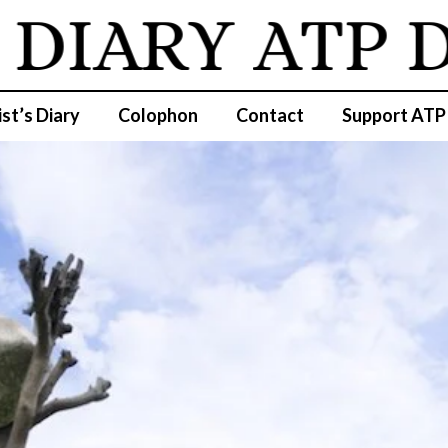
IARY
ATP DI
ist’s Diary
Colophon
Contact
Support ATP