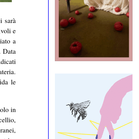
ci sarà
voli e
iato a
. Data
dicati
teria.
ida le
tolo in
ellio,
ranei,