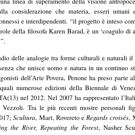
una linea di superamento della visione antropoce
lla considerazione che materia, esseri umani 
nnessi e interdipendenti. “il progetto è inteso co
arole della filosofa Karen Barad, è un ‘coagulo di a
’”.
dio delle analogie tra forme culturali e naturali il
senza che unisce uomo e natura in un continuo st
agonisti dell’Arte Povera, Penone ha preso parte al
e quali numerose edizioni della Biennale di Venez
3) nel 2012. Nel 2007 ha rappresentato l’Itali
Vezzoli. Tra le più recenti mostre personali fi
Scultura
Regards croisés
2017;
, Mart, Rovereto e
, 
ing the River, Repeating the Forest
, Nasher Scu