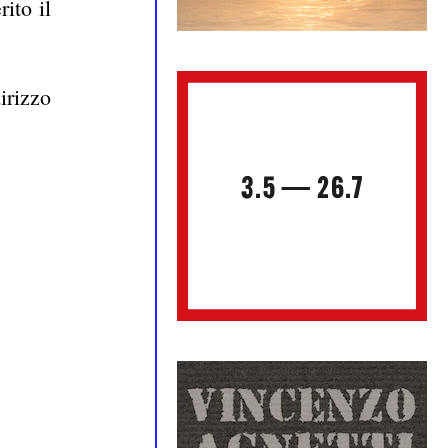
ito il
rizzo