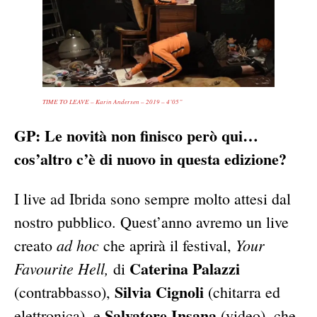
TIME TO LEAVE – Karin Andersen – 2019 – 4’05”
GP: Le novità non finisco però qui…
cos’altro c’è di nuovo in questa edizione?
I live ad Ibrida sono sempre molto attesi dal
nostro pubblico. Quest’anno avremo un live
ad hoc
Your
creato
che aprirà il festival,
Caterina Palazzi
Favourite Hell,
di
Silvia Cignoli
(contrabbasso),
(chitarra ed
Salvatore Insana
elettronica), e
(video), che