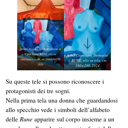
Anna Capolupo, Installation view at
Casa Vuota, RUNE, olio su
Anna Capolupo, Dettaglio
tela,legno e stoffa, cm 200x200x210,
t. RUNE, olio su tela, cm
2024
160×200, 2024
Su queste tele si possono riconoscere i
protagonisti dei tre sogni.
Nella prima tela una donna che guardandosi
allo specchio vede i simboli dell’alfabeto
Rune
delle
apparire sul corpo insieme a un