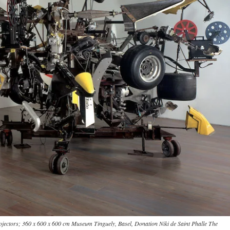
rojectors; 360 x 600 x 600 cm Museum Tinguely, Basel, Donation Niki de Saint Phalle The