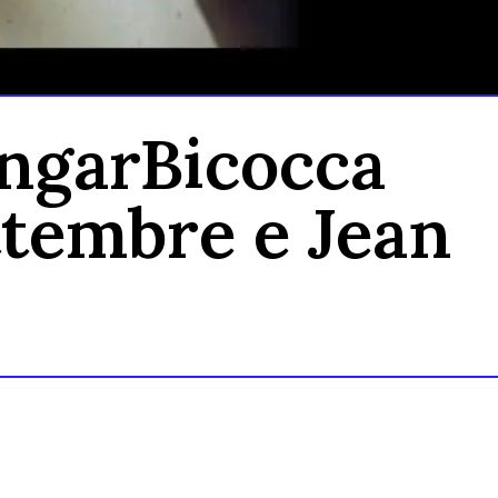
angarBicocca
ttembre e Jean