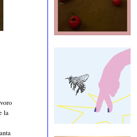
avoro
e la
anta