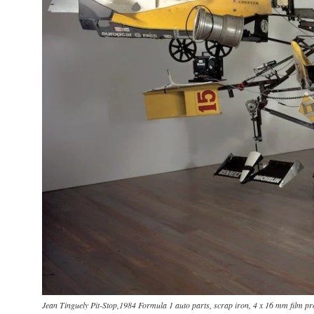
Jean Tinguely Pit-Stop,1984 Formula 1 auto parts, scrap iron, 4 x 16 mm film p