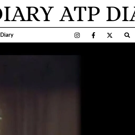
ARY
ATP DIAR
 Diary