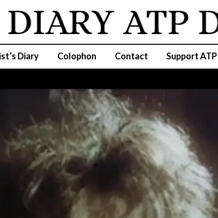
IARY
ATP DI
ist’s Diary
Colophon
Contact
Support ATP