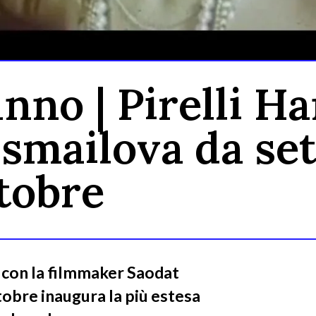
nno | Pirelli H
Ismailova da se
ttobre
e con la filmmaker Saodat
tobre inaugura la più estesa