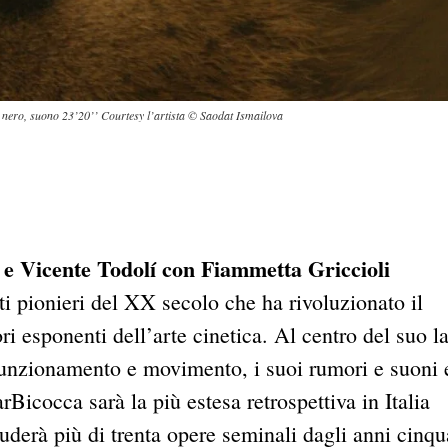
 nero, suono 23’20’’ Courtesy l’artista © Saodat Ismailova
e Vicente Todolí con Fiammetta Griccioli
ti pionieri del XX secolo che ha rivoluzionato il
i esponenti dell’arte cinetica. Al centro del suo l
 funzionamento e movimento, i suoi rumori e suoni 
rBicocca sarà la più estesa retrospettiva in Italia
luderà più di trenta opere seminali dagli anni cinqu