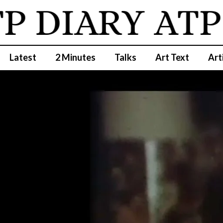
DIARY
ATP D
Latest
2 Minutes
Talks
Art Text
Art