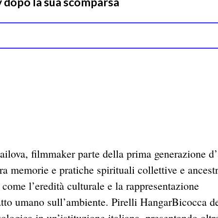
ly dopo la sua scomparsa
mailova, filmmaker parte della prima generazione d’a
ra memorie e pratiche spirituali collettive e ancestr
i come l’eredità culturale e la rappresentazione
atto umano sull’ambiente. Pirelli HangarBicocca d
ologica in un’istituzione italiana, presentando oltr