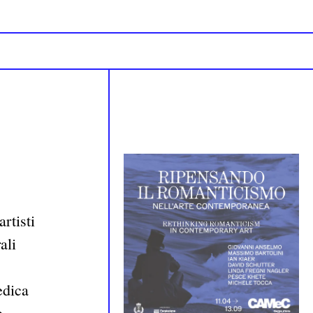
rtisti
ali
edica
e