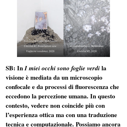
Alessandra Gatto, Membrana,
Untitled #1, Installation view
Alessandra Gatto, Membrana,
Viafarini residence, 2026
Untitled #2, 2026
SB: In
la
I miei occhi sono foglie verdi
visione è mediata da un microscopio
confocale e da processi di fluorescenza che
eccedono la percezione umana. In questo
contesto, vedere non coincide più con
l’esperienza ottica ma con una traduzione
tecnica e computazionale. Possiamo ancora