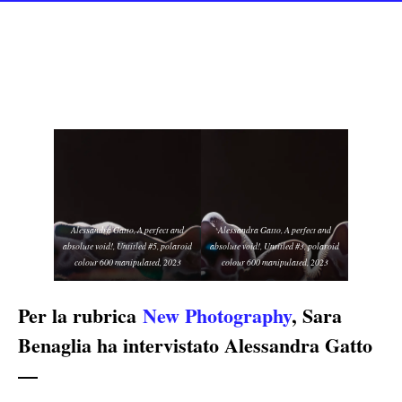
Alessandra Gatto, A perfect and
Alessandra Gatto, A perfect and
absolute void!, Untitled #5, polaroid
absolute void!, Untitled #3, polaroid
colour 600 manipulated, 2023
colour 600 manipulated, 2023
Per la rubrica
New Photography
, Sara
Benaglia ha intervistato Alessandra Gatto
—