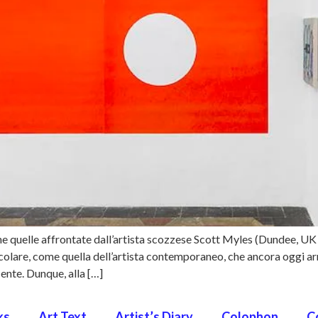
 quelle affrontate dall’artista scozzese Scott Myles (Dundee, UK
ticolare, come quella dell’artista contemporaneo, che ancora oggi ar
cente. Dunque, alla […]
ks
Art Text
Artist’s Diary
Colophon
C