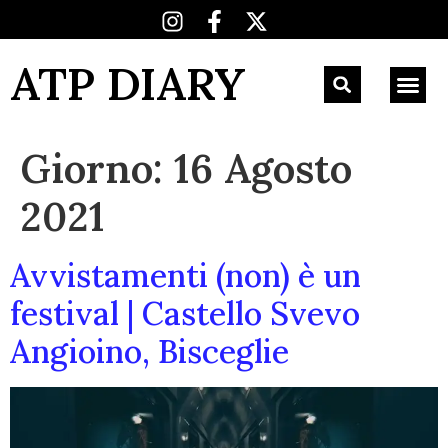
ATP DIARY
Giorno:
16 Agosto
2021
Avvistamenti (non) è un
festival | Castello Svevo
Angioino, Bisceglie