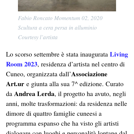
Fabio Roncato Momentum 02, 2020
Scultura a cera persa in alluminio
Courtesy l’artista
Living
Lo scorso settembre è stata inaugurata
Room 2023
, residenza d’artista nel centro di
Associazione
Cuneo, organizzata dall’
Art.ur
e giunta alla sua 7^ edizione. Curato
Andrea Lerda
da
, il progetto ha avuto, negli
anni, molte trasformazioni: da residenza nelle
dimore di quattro famiglie cuneesi a
programma espanso che ha visto gli artisti
dialogare con luoghi e personalità lontane dal