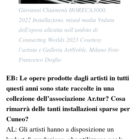
Giovanni Chiamenti HORECA3000,
2022 Installazione, mixed media Veduta
dell’opera allestita nell’ambito di
Connecting Worlds 2023 Courtesy
l’artista e Galleria ArtNoble, Milano Foto
Francesco Doglio
EB: Le opere prodotte dagli artisti in tutti
questi anni sono state raccolte in una
collezione dell’associazione Ar.tur? Cosa
rimarrà delle tanti installazioni sparse per
Cuneo?
AL: Gli artisti hanno a disposizione un