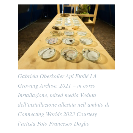
Gabriela Oberkofler Api Etoilé I A
Growing Archive, 2021 – in corso
Installazione, mixed media Veduta
dell’installazione allestita nell’ambito di
Connecting Worlds 2023 Courtesy
l’artista Foto Francesco Doglio