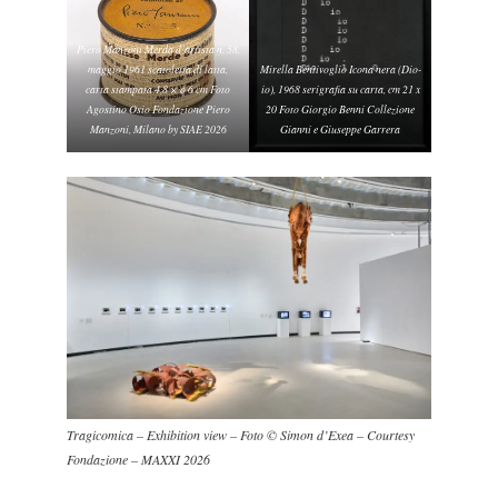
Piero Manzoni Merda d’artista n. 58,
maggio 1961 scatoletta di latta,
Mirella Bentivoglio Icona nera (Dio-
carta stampata 4,8 × ø 6 cm Foto
io), 1968 serigrafia su carta, cm 21 x
Agostino Osio Fondazione Piero
20 Foto Giorgio Benni Collezione
Manzoni, Milano by SIAE 2026
Gianni e Giuseppe Garrera
Tragicomica – Exhibition view – Foto © Simon d’Exea – Courtesy
Fondazione – MAXXI 2026