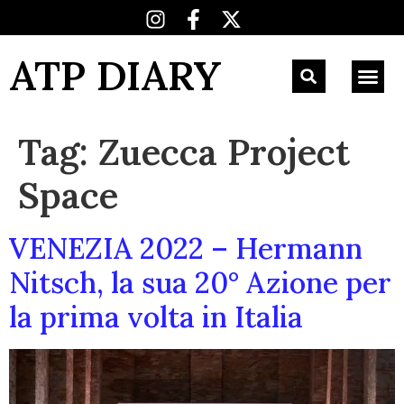
ATP DIARY
Tag:
Zuecca Project
Space
VENEZIA 2022 – Hermann
Nitsch, la sua 20° Azione per
la prima volta in Italia