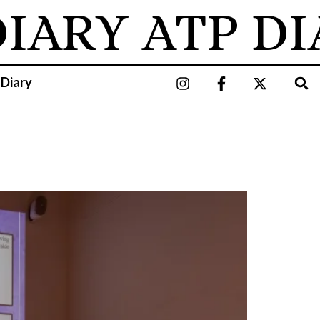
IARY
ATP DI
 Diary