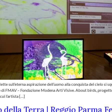
tte sull’eterna aspirazione dell’uomo alla conquista del cielo si sq
e di FMAV – Fondazione Modena Arti Visive. About birds, progetto 
ui l’artista […]
io della Terra | Reggio Parma F