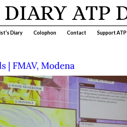
 DIARY
ATP D
ist’s Diary
Colophon
Contact
Support ATP
rds | FMAV, Modena