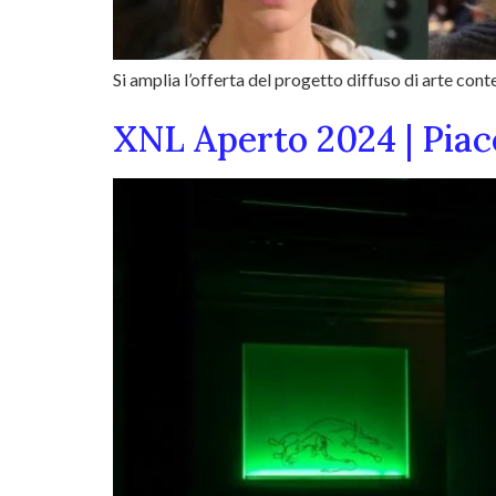
Si amplia l’offerta del progetto diffuso di arte co
XNL Aperto 2024 | Pia