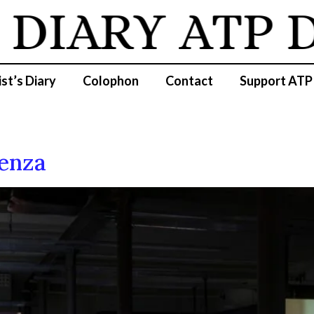
DIARY
ATP DI
ist’s Diary
Colophon
Contact
Support ATP
cenza