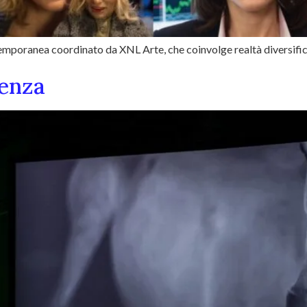
ntemporanea coordinato da XNL Arte, che coinvolge realtà diversifica
cenza