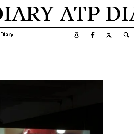
ARY
ATP DIA
 Diary