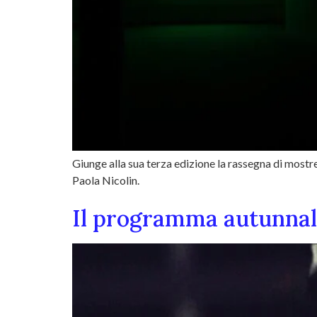
Giunge alla sua terza edizione la rassegna di mostre
Paola Nicolin.
Il programma autunnal