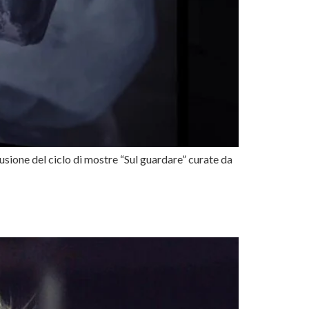
lusione del ciclo di mostre “Sul guardare” curate da