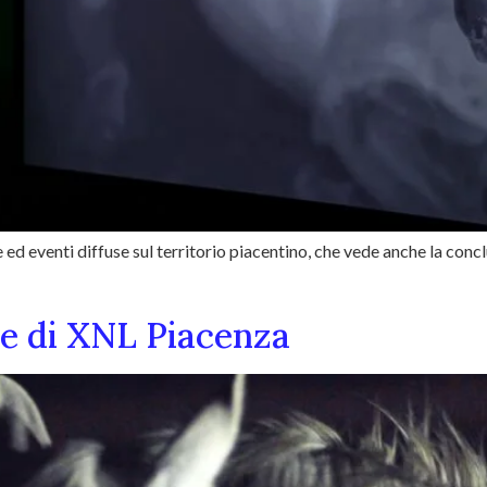
 ed eventi diffuse sul territorio piacentino, che vede anche la conc
e di XNL Piacenza