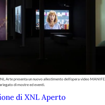
 XNL Arte presenta un nuovo allestimento dell’opera video MANIFEST
riegato di mostre ed eventi.
zione di XNL Aperto