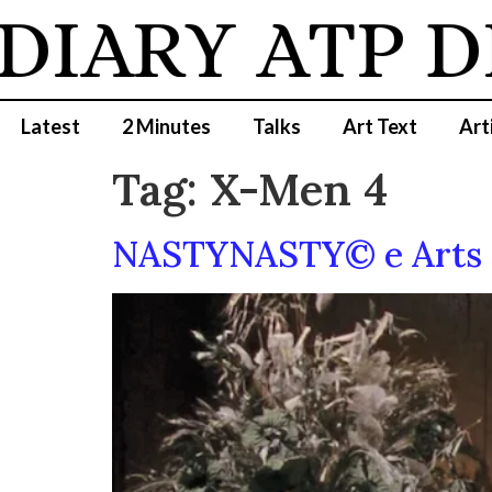
DIARY
ATP D
Latest
2 Minutes
Talks
Art Text
Art
Tag:
X-Men 4
NASTYNASTY© e Arts & 