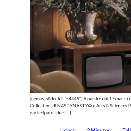
[nemus_slider id=”54449″] A partire dal 17 marzo e 
Collection, di NASTYNASTY© e Arts & Sciences Proj
partecipato i due […]
Latest
2 Minutes
Tal