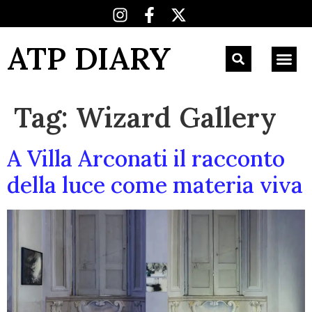
ATP DIARY
Tag:
Wizard Gallery
A Villa Arconati il racconto
della luce come materia viva