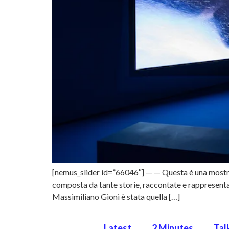
[nemus_slider id=”66046″] — — Questa è una mostra s
composta da tante storie, raccontate e rappresentat
Massimiliano Gioni è stata quella […]
Latest
2 Minutes
Tal