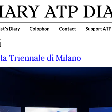
IARY
ATP DI
ist’s Diary
Colophon
Contact
Support ATP
i
la Triennale di Milano