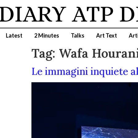
DIARY
ATP D
Latest
2 Minutes
Talks
Art Text
Art
Tag:
Wafa Houran
Le immagini inquiete al