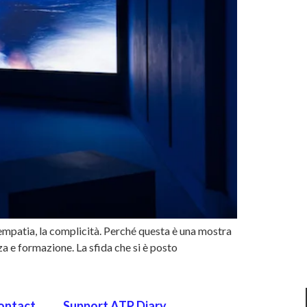
’empatia, la complicità. Perché questa è una mostra
a e formazione. La sfida che si è posto
ontact
Support ATP Diary