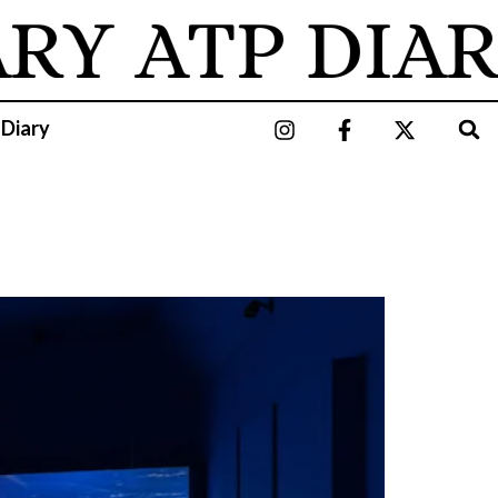
ARY
ATP DIAR
 Diary