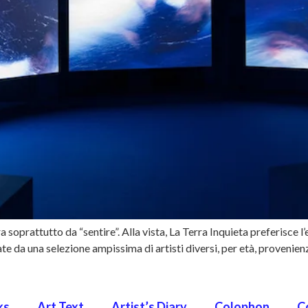
oprattutto da “sentire”. Alla vista, La Terra Inquieta preferisce l
e da una selezione ampissima di artisti diversi, per età, provenienz
ks
Art Text
Artist’s Diary
Colophon
C