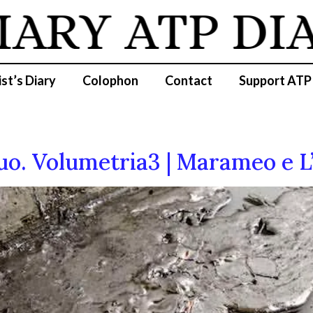
IARY
ATP DI
ist’s Diary
Colophon
Contact
Support ATP
luo. Volumetria3 | Marameo e 