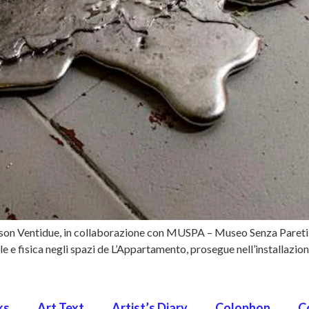
ison Ventidue, in collaborazione con MUSPA – Museo Senza Pareti, per 
ale e fisica negli spazi de L’Appartamento, prosegue nell’installazi
ks
Art Text
Artist’s Diary
Colophon
C