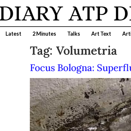
DIARY
ATP D
Latest
2 Minutes
Talks
Art Text
Art
Tag:
Volumetria
Focus Bologna: Superf