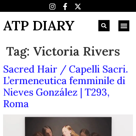
ATP DIARY
Tag:
Victoria Rivers
Sacred Hair / Capelli Sacri.
L’ermeneutica femminile di
Nieves González | T293,
Roma