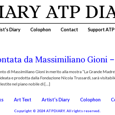
IARY
ATP DI
ist’s Diary
Colophon
Contact
Support ATP
tata da Massimiliano Gioni –
onto di Massimiliano Gioni in merito alla mostra “La Grande Madr
eata e prodotta dalla Fondazione Nicola Trussardi, sarà visitabi
llestite nel piano nobile di […]
ks
Art Text
Artist’s Diary
Colophon
C
Copyright © 2024 ATPDIARY. All rights reserved.