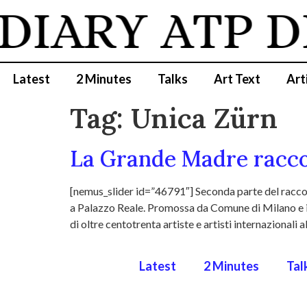
 DIARY
ATP D
Latest
2 Minutes
Talks
Art Text
Art
Tag:
Unica Zürn
La Grande Madre raccon
[nemus_slider id=”46791″] Seconda parte del racc
a Palazzo Reale. Promossa da Comune di Milano e id
di oltre centotrenta artiste e artisti internazionali a
Latest
2 Minutes
Tal