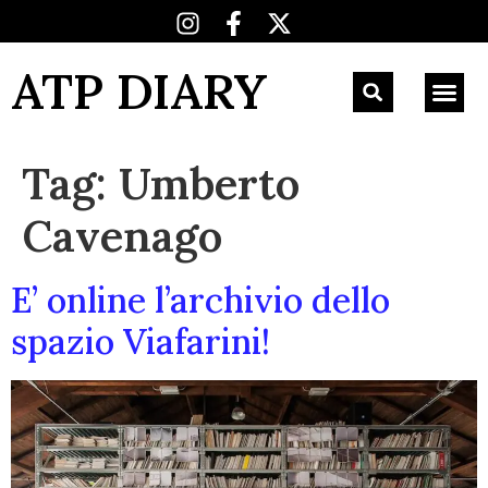
ATP DIARY
Tag:
Umberto
Cavenago
E’ online l’archivio dello
spazio Viafarini!