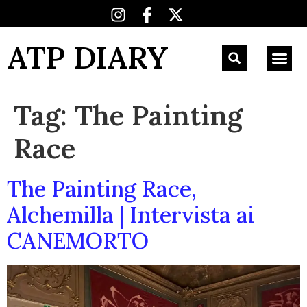
ATP DIARY
Tag:
The Painting
Race
The Painting Race,
Alchemilla | Intervista ai
CANEMORTO