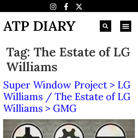
ATP DIARY
Tag:
The Estate of LG
Williams
Super Window Project > LG
Williams / The Estate of LG
Williams > GMG