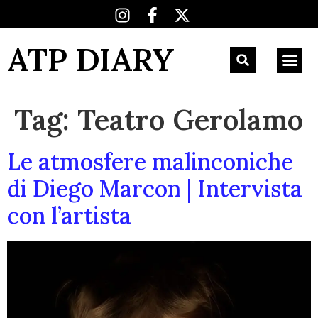
ATP DIARY
Tag:
Teatro Gerolamo
Le atmosfere malinconiche
di Diego Marcon | Intervista
con l’artista