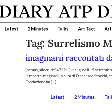
 DIARY
ATP D
Latest
2 Minutes
Talks
Art Text
Art
Tag:
Surrelismo M
imaginarii raccontati 
[nemus_slider id=”47291″] Inaugura il 15 settembre
la mostra imaginarii, a cura di Francesco Stocchi, ch
Fondazione ha […]
Latest
2 Minutes
Tal