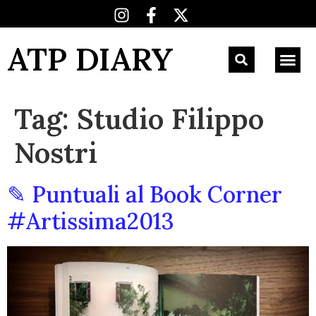
ATP DIARY
Tag:
Studio Filippo
Nostri
✎ Puntuali al Book Corner
#Artissima2013