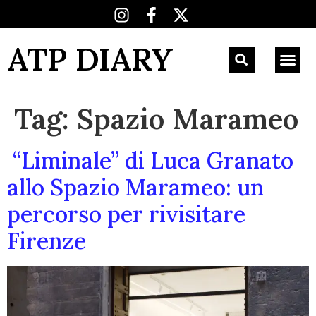
ATP DIARY
Tag:
Spazio Marameo
“Liminale” di Luca Granato
allo Spazio Marameo: un
percorso per rivisitare
Firenze