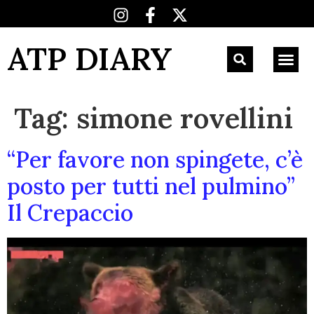
ATP DIARY
Tag:
simone rovellini
“Per favore non spingete, c’è
posto per tutti nel pulmino”
Il Crepaccio