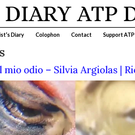
 DIARY
ATP D
ist’s Diary
Colophon
Contact
Support ATP
s
 mio odio – Silvia Argiolas | R