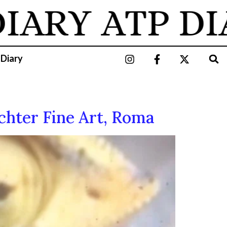
IARY
ATP DI
 Diary
ichter Fine Art, Roma