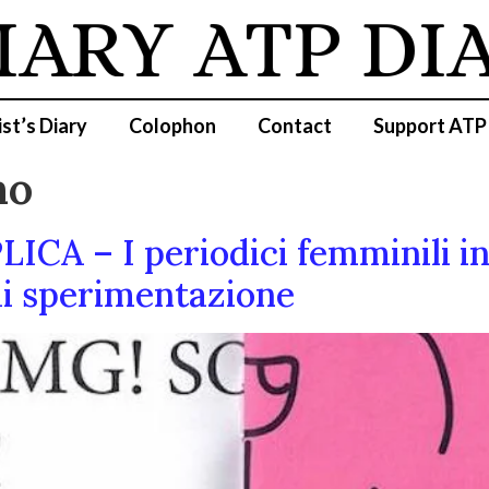
IARY
ATP DI
ist’s Diary
Colophon
Contact
Support ATP
mo
ICA – I periodici femminili in 
di sperimentazione