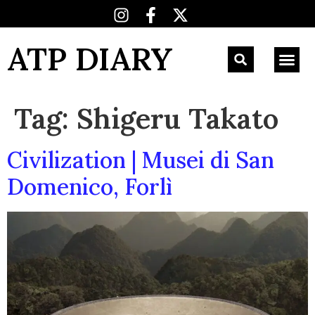
ATP DIARY
Tag:
Shigeru Takato
Civilization | Musei di San
Domenico, Forlì