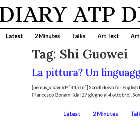
 DIARY
ATP D
Latest
2 Minutes
Talks
Art Text
Art
Tag:
Shi Guowei
La pittura? Un linguagg
[nemus_slider id=”44516″] Scroll down for English t
Francesco Bonami (dal 17 giugno al 4 ottobre). Sono 
Latest
2 Minutes
Tal