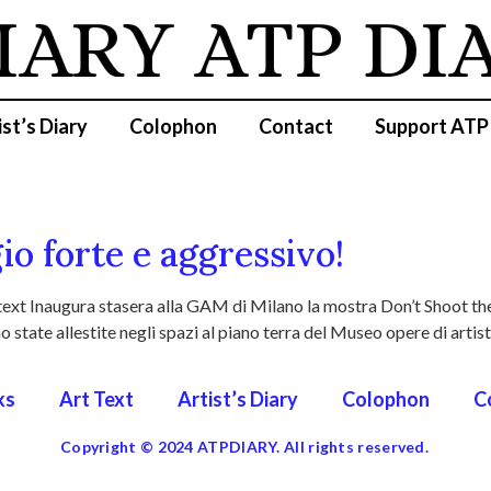
IARY
ATP DI
ist’s Diary
Colophon
Contact
Support ATP
io forte e aggressivo!
ext Inaugura stasera alla GAM di Milano la mostra Don’t Shoot the P
state allestite negli spazi al piano terra del Museo opere di artis
ks
Art Text
Artist’s Diary
Colophon
C
Copyright © 2024 ATPDIARY. All rights reserved.