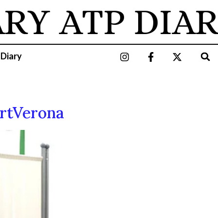
ARY
ATP DIAR
 Diary
ArtVerona