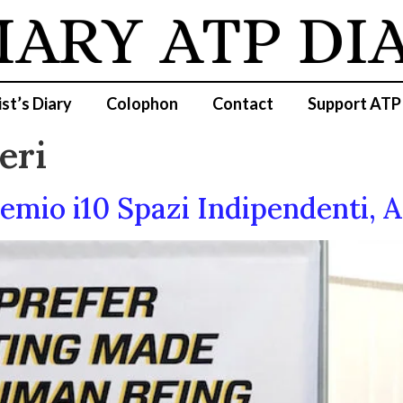
IARY
ATP DI
ist’s Diary
Colophon
Contact
Support ATP
eri
mio i10 Spazi Indipendenti, 