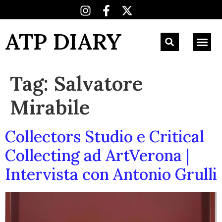
ATP DIARY
Tag:
Salvatore
Mirabile
Collectors Studio e Critical
Collecting ad ArtVerona |
Intervista con Antonio Grulli