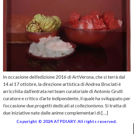
In occasione dell’edizione 2016 di ArtVerona, che si terrà dal
14 al 17 ottobre, la direzione artistica di Andrea Bruciati è
arricchita dall’entrata nel team curatoriale di Antonio Grulli
curatore e critico d’arte indipendente, il quale ha sviluppato per
l’occasione due progetti dedicati al collezionismo. Si tratta di
due iniziative nate dalle anime complementari di […]
Copyright © 2024 ATPDIARY. All rights reserved.