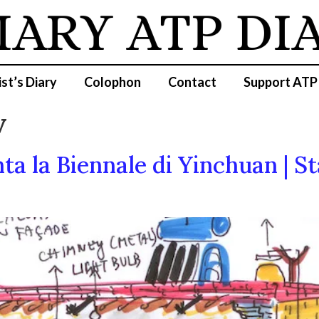
IARY
ATP DI
ist’s Diary
Colophon
Contact
Support ATP
v
ta la Biennale di Yinchuan | S