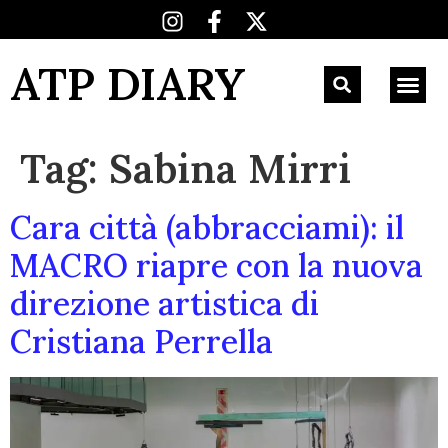
ATP DIARY
Tag:
Sabina Mirri
Cara città (abbracciami): il
MACRO riapre con la nuova
direzione artistica di
Cristiana Perrella