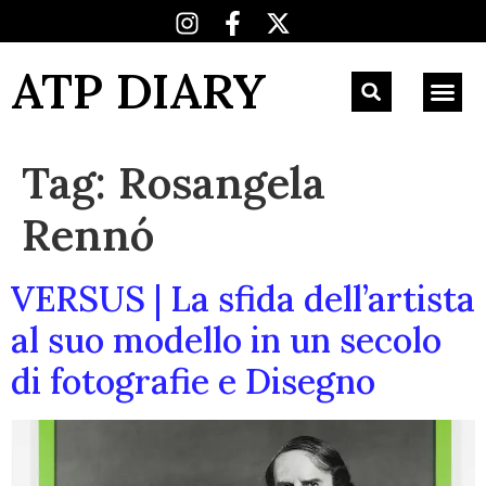
ATP DIARY
Tag:
Rosangela
Rennó
VERSUS | La sfida dell’artista
al suo modello in un secolo
di fotografie e Disegno