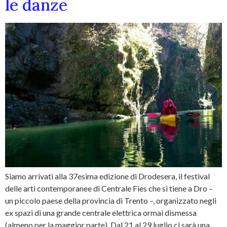
le danze
Siamo arrivati alla 37esima edizione di Drodesera, il festival
delle arti contemporanee di Centrale Fies che si tiene a Dro –
un piccolo paese della provincia di Trento –, organizzato negli
ex spazi di una grande centrale elettrica ormai dismessa
(almeno per la maggior parte). Dal 21 al 29 luglio ci sarà una