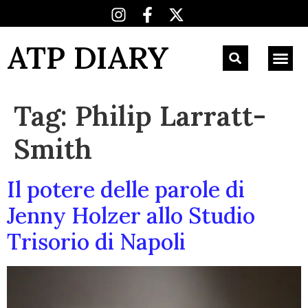
ATP DIARY
Tag:
Philip Larratt-
Smith
Il potere delle parole di
Jenny Holzer allo Studio
Trisorio di Napoli