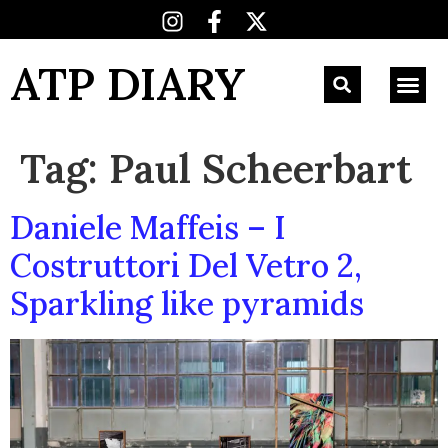
ATP DIARY
Tag:
Paul Scheerbart
Daniele Maffeis – I
Costruttori Del Vetro 2,
Sparkling like pyramids