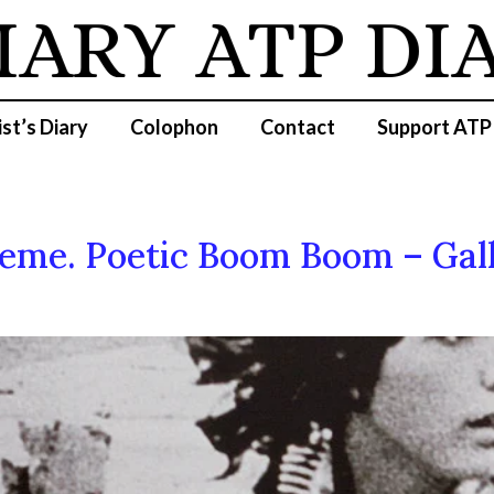
IARY
ATP DI
ist’s Diary
Colophon
Contact
Support ATP
meme. Poetic Boom Boom – Galle