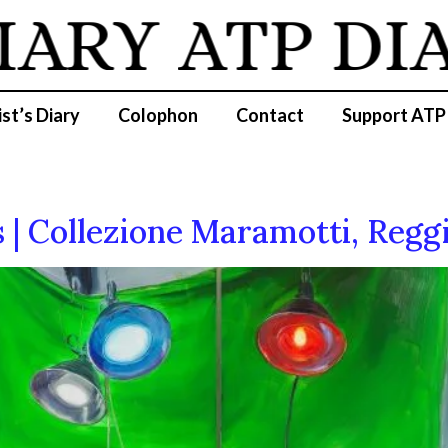
IARY
ATP DI
ist’s Diary
Colophon
Contact
Support ATP
 | Collezione Maramotti, Reggi