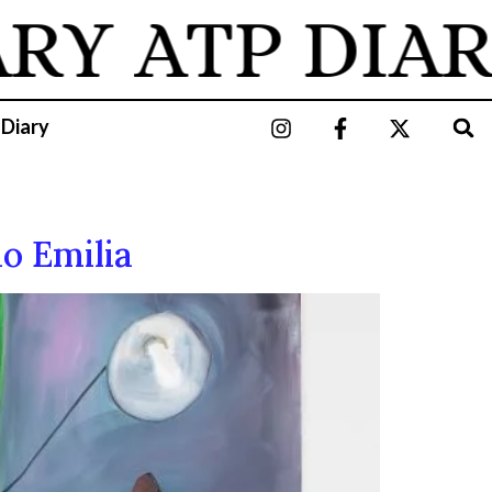
ARY
ATP DIAR
 Diary
o Emilia