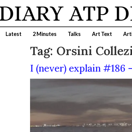
DIARY
ATP D
Latest
2 Minutes
Talks
Art Text
Art
Tag:
Orsini Collez
I (never) explain #186 