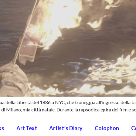
tua della Libertà del 1886 a NYC, che troneggia all’ingresso della b
i Milano, mia città natale. Durante la rapsodica egira dei film e s
ks
Art Text
Artist’s Diary
Colophon
C