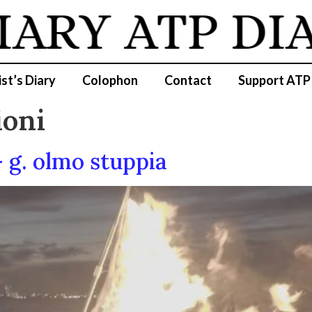
IARY
ATP DI
ist’s Diary
Colophon
Contact
Support ATP
ioni
– g. olmo stuppia