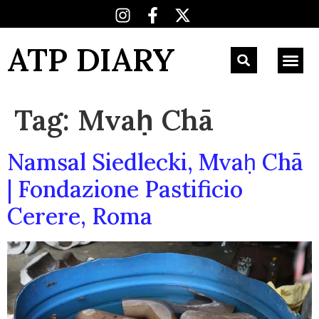
ATP DIARY
Tag:
Mvaḥ Chā
Namsal Siedlecki, Mvaḥ Chā
| Fondazione Pastificio
Cerere, Roma